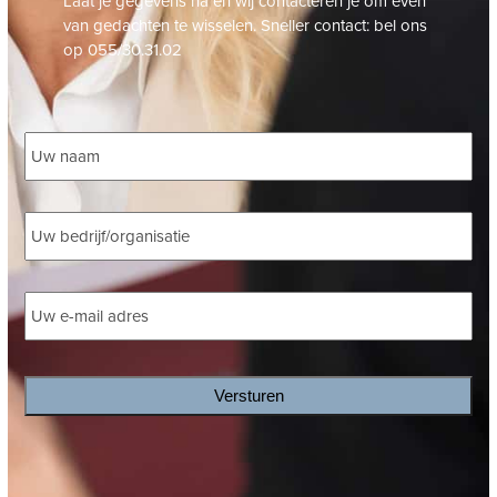
Laat je gegevens na en wij contacteren je om even
van gedachten te wisselen. Sneller contact: bel ons
op 055/30.31.02
Naam
*
Bedrijf
*
E-
mailadres
*