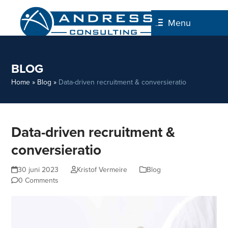
Skip
to
Menu
content
BLOG
Home
»
Blog
»
Data-driven recruitment & conversieratio
Data-driven recruitment &
conversieratio
30 juni 2023
Kristof Vermeire
Blog
0 Comments