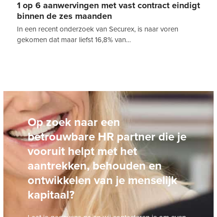
1 op 6 aanwervingen met vast contract eindigt
binnen de zes maanden
In een recent onderzoek van Securex, is naar voren
gekomen dat maar liefst 16,8% van…
Op zoek naar een
betrouwbare HR partner die je
vooruit helpt met het
aantrekken, behouden en
ontwikkelen van je menselijk
kapitaal?