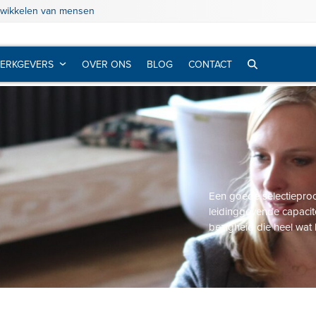
twikkelen van mensen
ERKGEVERS
OVER ONS
BLOG
CONTACT
Een goede selectieproc
leidinggevende capacite
bezigheid die heel wat