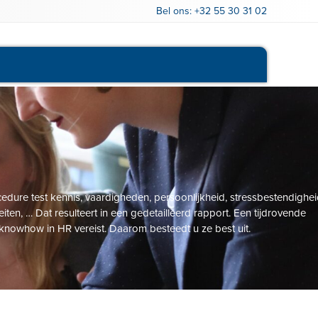
Bel ons:
+32 55 30 31 02
Openstaande vacatures
edure test kennis, vaardigheden, persoonlijkheid, stressbestendighei
iten, … Dat resulteert in een gedetailleerd rapport. Een tijdrovende
 knowhow in HR vereist. Daarom besteedt u ze best uit.