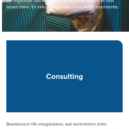
zijn tegenover hun werkgever en het beste in zichzelf naar
boven halen. En natuurlijk vermijdt u ook personeelsretentie.
Consulting
Beantwoord HR-vraagstukken, laat werknemers beter