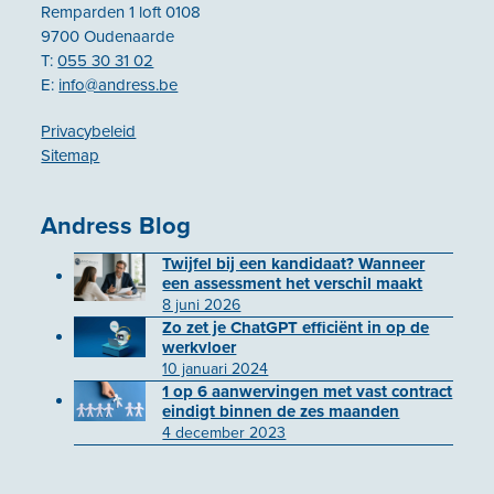
Remparden 1 loft 0108
9700 Oudenaarde
T:
055 30 31 02
E:
info@andress.be
Privacybeleid
Sitemap
Andress Blog
Twijfel bij een kandidaat? Wanneer
een assessment het verschil maakt
8 juni 2026
Zo zet je ChatGPT efficiënt in op de
werkvloer
10 januari 2024
1 op 6 aanwervingen met vast contract
eindigt binnen de zes maanden
4 december 2023