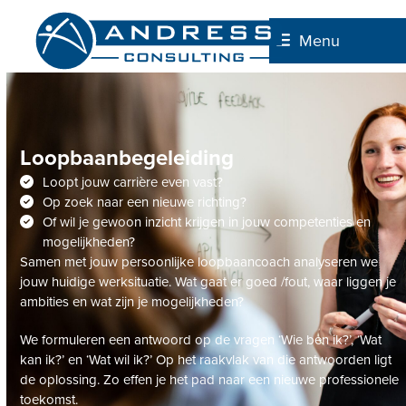
Skip
to
Menu
content
Loopbaanbegeleiding
Loopt jouw carrière even vast?
Op zoek naar een nieuwe richting?
Of wil je gewoon inzicht krijgen in jouw competenties en
mogelijkheden?
Samen met jouw persoonlijke loopbaancoach analyseren we
jouw huidige werksituatie. Wat gaat er goed /fout, waar liggen je
ambities en wat zijn je mogelijkheden?
We formuleren een antwoord op de vragen ‘Wie ben ik?’, ‘Wat
kan ik?’ en ‘Wat wil ik?’ Op het raakvlak van die antwoorden ligt
de oplossing. Zo effen je het pad naar een nieuwe professionele
toekomst.