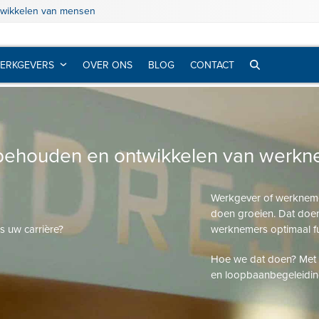
twikkelen van mensen
ERKGEVERS
OVER ONS
BLOG
CONTACT
, behouden en ontwikkelen van werk
Werkgever of werknemer
doen groeien. Dat doen
s uw carrière?
werknemers optimaal fu
Hoe we dat doen? Met ge
en loopbaanbegeleidin