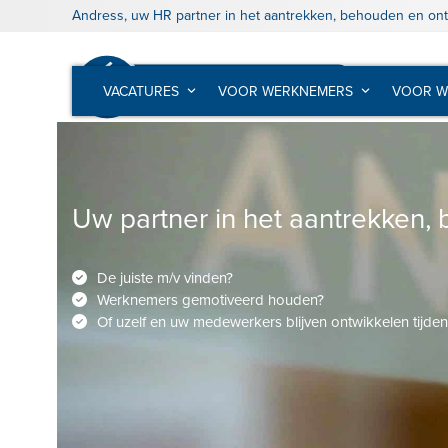
Skip
Andress, uw HR partner in het aantrekken, behouden en on
to
content
VACATURES
VOOR WERKNEMERS
VOOR W
Uw partner in het aantrekken
De juiste m/v vinden?
Werknemers gemotiveerd houden?
Of uzelf en uw medewerkers blijven ontwikkelen tijden