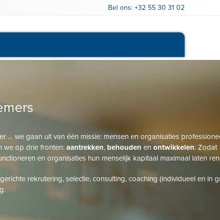
Bel ons:
+32 55 30 31 02
Openstaande vacatures
nemers
 … we gaan uit van één missie: mensen en organisaties professione
 we op drie fronten:
aantrekken
,
behouden
en
ontwikkelen
. Zodat
nctioneren en organisaties hun menselijk kapitaal maximaal laten ren
richte rekrutering, selectie, consulting, coaching (individueel en in 
g.