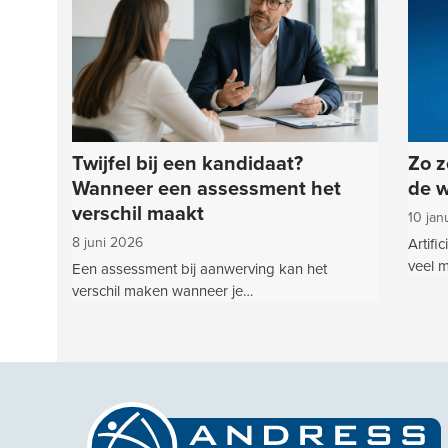
and
right
arrow
keys
to
access
the
Twijfel bij een kandidaat?
veau
Zo z
carousel
Wanneer een assessment het
ing
de w
navigation
verschil maakt
buttons
10 jan
8 juni 2026
Artifi
veel 
Een assessment bij aanwerving kan het
verschil maken wanneer je…
ar…