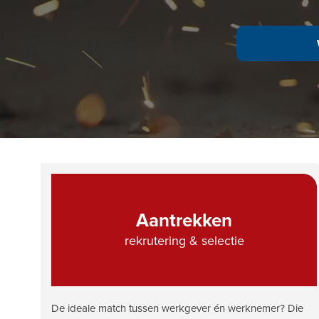
Aantrekken
rekrutering & selectie
De ideale match tussen werkgever én werknemer? Die