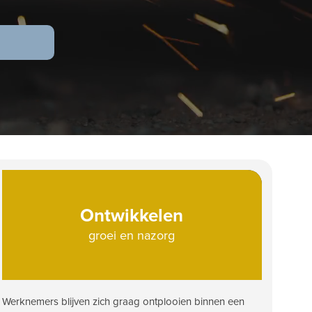
Ontwikkelen
groei en nazorg
Werknemers blijven zich graag ontplooien binnen een