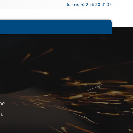
Bel ons:
+32 55 30 31 02
Openstaande vacatures
er.
n.