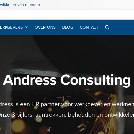
twikkelen van mensen
ERKGEVERS
OVER ONS
BLOG
CONTACT
Andress Consulting
ress is een HR partner voor werkgever en werknem
nze 3 pijlers: aantrekken, behouden en ontwikkele