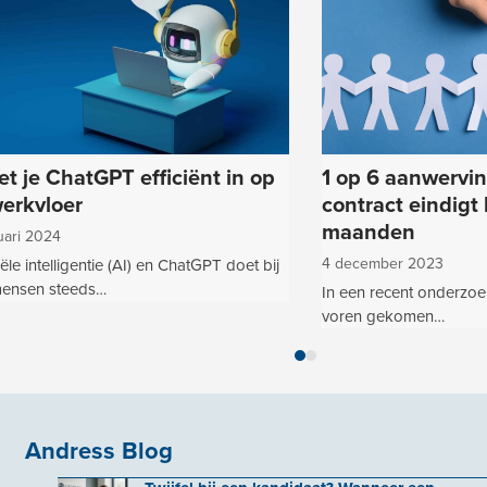
et je ChatGPT efficiënt in op
1 op 6 aanwervi
erkvloer
contract eindigt
maanden
uari 2024
4 december 2023
ciële intelligentie (AI) en ChatGPT doet bij
mensen steeds…
In een recent onderzoe
voren gekomen…
Press
escape
to
go
Andress Blog
to
the