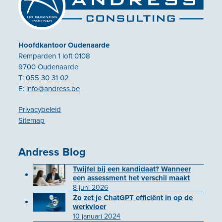
Hoofdkantoor Oudenaarde
Remparden 1 loft 0108
9700 Oudenaarde
T:
055 30 31 02
E:
info@andress.be
Privacybeleid
Sitemap
Andress Blog
Twijfel bij een kandidaat? Wanneer
een assessment het verschil maakt
8 juni 2026
Zo zet je ChatGPT efficiënt in op de
werkvloer
10 januari 2024