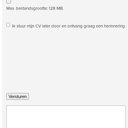
Max. bestandsgrootte: 128 MB.
Ik
Ik stuur mijn CV later door en ontvang graag een herinnering
stuur
mijn
CV
later
door
en
ontvang
graag
een
herinnering