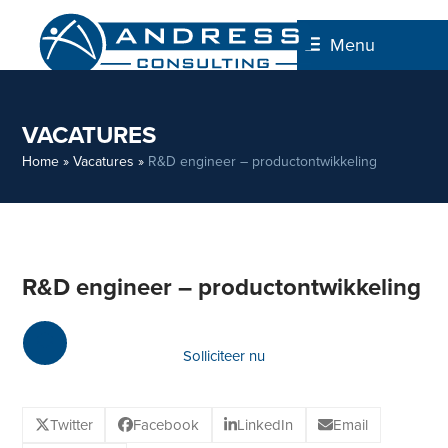
Skip
to
Menu
content
VACATURES
Home
»
Vacatures
»
R&D engineer – productontwikkeling
R&D engineer – productontwikkeling
Solliciteer nu
Twitter
Facebook
LinkedIn
Email