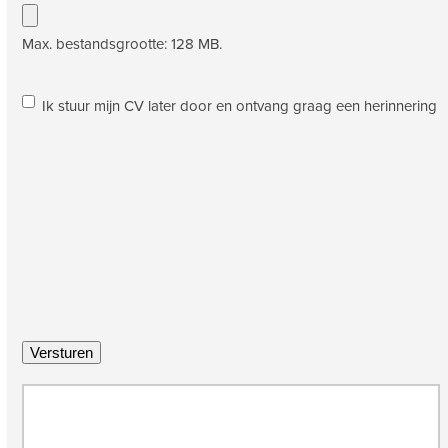
Max. bestandsgrootte: 128 MB.
Ik
Ik stuur mijn CV later door en ontvang graag een herinnering
stuur
mijn
CV
later
door
en
ontvang
graag
een
herinnering