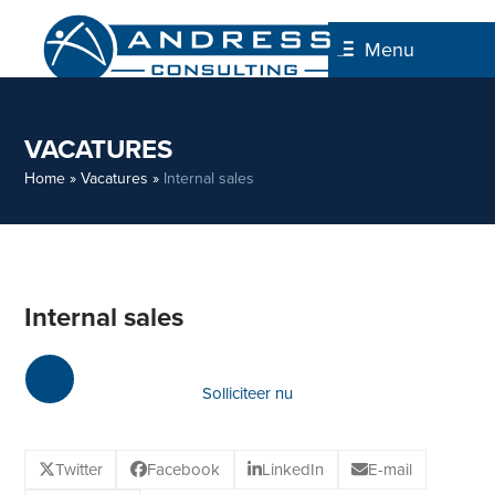
Skip
to
Menu
content
VACATURES
Home
»
Vacatures
»
Internal sales
Internal sales
Solliciteer nu
Twitter
Facebook
LinkedIn
E-mail