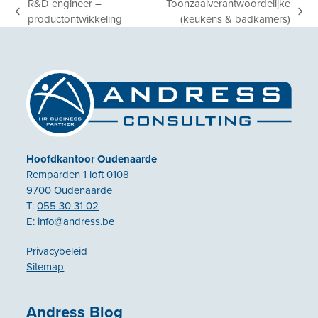
R&D engineer –
Toonzaalverantwoordelijke
previous
next
productontwikkeling
(keukens & badkamers)
post:
post:
Hoofdkantoor Oudenaarde
Remparden 1 loft 0108
9700 Oudenaarde
T:
055 30 31 02
E:
info@andress.be
Privacybeleid
Sitemap
Andress Blog