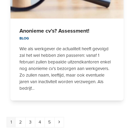
Anonieme cv’s? Assessment!
BLOG
Wie als werkgever de actualiteit heeft gevolgd
zal het wel hebben zien passeren: vanaf 1
februari zullen bepaalde uitzendkantoren enkel
nog anonieme cv’s bezorgen aan werkgevers.
Zo zullen naam, leeftijd, maar ook eventuele
jaren van inactiviteit worden verzwegen. Als
bedrijf…
Page
Page
Page
Page
Page
Next
1
2
3
4
5