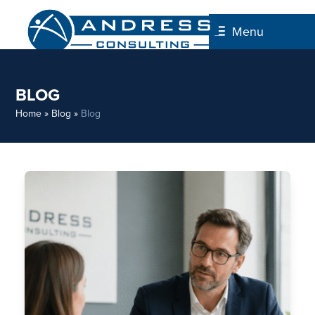
Skip
to
Menu
content
BLOG
Home
»
Blog
»
Blog