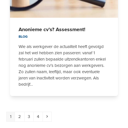
Anonieme cv’s? Assessment!
BLOG
Wie als werkgever de actualiteit heeft gevolgd
zal het wel hebben zien passeren: vanaf 1
februari zullen bepaalde uitzendkantoren enkel
nog anonieme cv’s bezorgen aan werkgevers.
Zo zullen naam, leeftijd, maar ook eventuele
jaren van inactiviteit worden verzwegen. Als
bedrijf…
Page
Page
Page
Page
Next
1
2
3
4