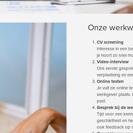
Onze werkw
CV screening
Interesse in een b
je hoort zo snel mo
Video-interview
Ons eerste gesprek
verplaatsing en e
Online testen
Je vult de online t
werkgever plaats. K
past.
Gesprek bij de w
Tijd voor een kenn
geschiktheid en he
ook feedback op de