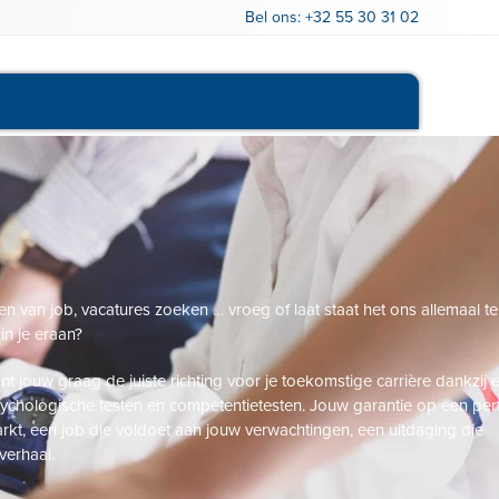
Bel ons:
+32 55 30 31 02
Openstaande vacatures
 van job, vacatures zoeken … vroeg of laat staat het ons allemaal te
n je eraan?
t jouw graag de juiste richting voor je toekomstige carrière dankzij 
chologische testen en competentietesten. Jouw garantie op een per
kt, een job die voldoet aan jouw verwachtingen, een uitdaging die
verhaal.