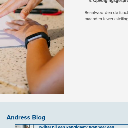
Opvolgingsgespr
Beantwoorden de functie
maanden tewerkstelling
Andress Blog
Twijfel bij een kandidaat? Wanneer een