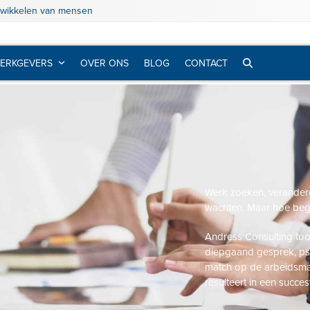
twikkelen van mensen
ERKGEVERS
OVER ONS
BLOG
CONTACT
Werk zoeken, veranderen
wachten. Maar hoe begi
Andress Consulting toon
diepgaand gesprek, psy
match op de arbeidsmar
resulteert in een succes