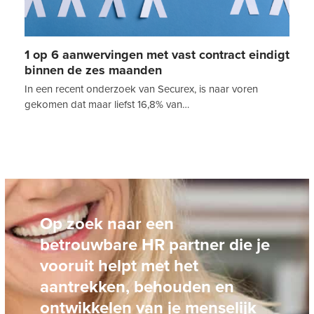
1 op 6 aanwervingen met vast contract eindigt
binnen de zes maanden
In een recent onderzoek van Securex, is naar voren
gekomen dat maar liefst 16,8% van…
Op zoek naar een
betrouwbare HR partner die je
vooruit helpt met het
aantrekken, behouden en
ontwikkelen van je menselijk