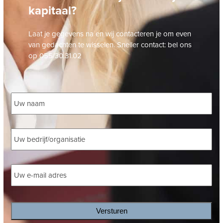
kapitaal?
Laat je gegevens na en wij contacteren je om even
van gedachten te wisselen. Sneller contact: bel ons
op 055/30.31.02
Naam
*
Bedrijf
*
E-
mailadres
*