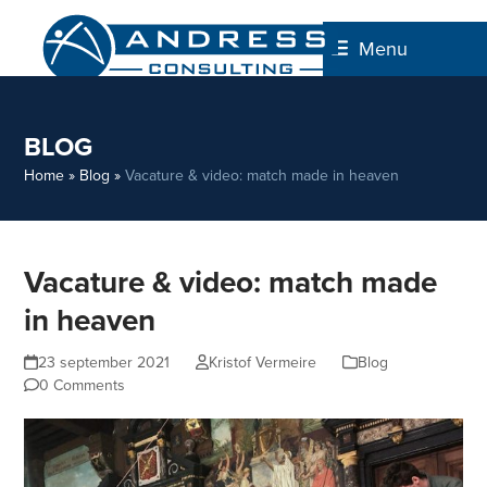
Skip
to
Menu
content
BLOG
Home
»
Blog
»
Vacature & video: match made in heaven
Vacature & video: match made
in heaven
23 september 2021
Kristof Vermeire
Blog
0 Comments