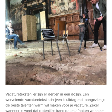
Vacatureteksten, er zijn er dertien in een dozijn. Een
wervelende vacaturetekst schrijven is uitdagend aangezien je
de beste talenten warm wil maken voor je vacature. Zeker
wanneer je weet dat potentiële kandidaten afhaken wanneer