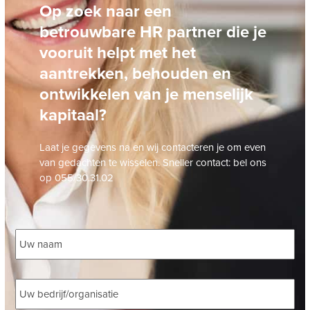
Op zoek naar een
betrouwbare HR partner die je
vooruit helpt met het
aantrekken, behouden en
ontwikkelen van je menselijk
kapitaal?
Laat je gegevens na en wij contacteren je om even
van gedachten te wisselen. Sneller contact: bel ons
op 055/30.31.02
Naam
*
Bedrijf
*