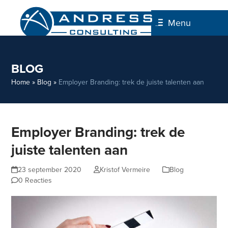
Skip
to
Menu
content
BLOG
Home
»
Blog
»
Employer Branding: trek de juiste talenten aan
Employer Branding: trek de
juiste talenten aan
23 september 2020
Kristof Vermeire
Blog
0 Reacties