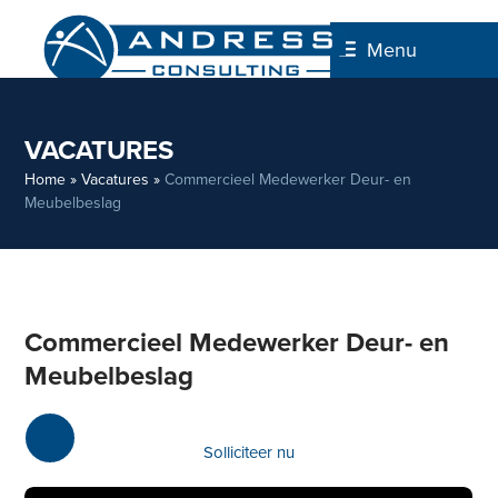
Skip
to
Menu
content
VACATURES
Home
»
Vacatures
»
Commercieel Medewerker Deur- en
Meubelbeslag
Commercieel Medewerker Deur- en
Meubelbeslag
Solliciteer nu