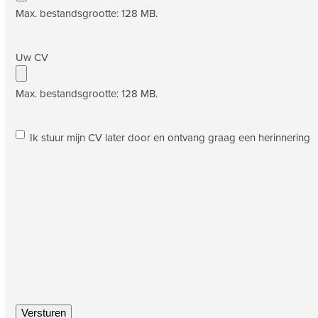
Max. bestandsgrootte: 128 MB.
Uw CV
Max. bestandsgrootte: 128 MB.
Ik
Ik stuur mijn CV later door en ontvang graag een herinnering
stuur
mijn
CV
later
door
en
ontvang
graag
een
herinnering