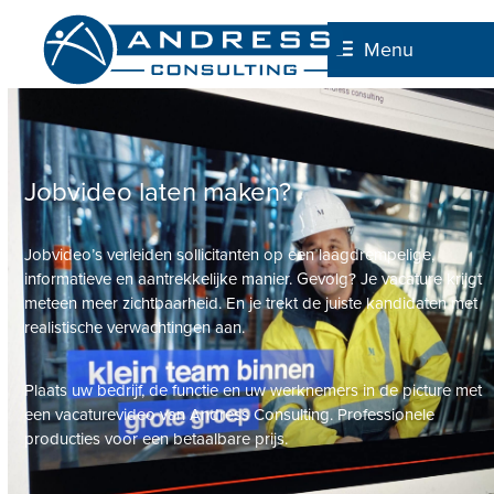
Skip
to
Menu
content
Jobvideo laten maken?
Jobvideo’s verleiden sollicitanten op een laagdrempelige,
informatieve en aantrekkelijke manier. Gevolg? Je vacature krijgt
meteen meer zichtbaarheid. En je trekt de juiste kandidaten met
realistische verwachtingen aan.
Plaats uw bedrijf, de functie en uw werknemers in de picture met
een vacaturevideo van Andress Consulting. Professionele
producties voor een betaalbare prijs.