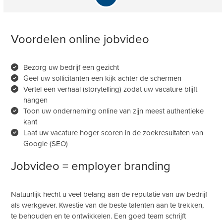
#Vacature #TechnischAdviseur #Izegem #Interieur #Schrijnwerk
Volg ons op Facebook:
https://www.facebook.com/andressconsulting
Voordelen online jobvideo
Volg ons op LinkedIn:
https://www.linkedin.com/company/andress-
consulting-&-partners
Volg ons op Instagram: @andressconsulting
00:38
Bezorg uw bedrijf een gezicht
Geef uw sollicitanten een kijk achter de schermen
Vacature: Commercieel medewerker deur- & meubelbeslag bij Deceuninck-Deforce in Izegem.
Vertel een verhaal (storytelling) zodat uw vacature blijft
Heb jij interesse in techniek, interieur of schrijnwerk en wil je uitgroeien tot
hangen
een echte productspecialist?
Toon uw onderneming online van zijn meest authentieke
kant
Als commercieel medewerker deur- en meubelbeslag bij Deceuninck-
Laat uw vacature hoger scoren in de zoekresultaten van
Deforce help je professionele klanten met technische vragen, offertes en
Google (SEO)
slimme oplossingen op maat. Je krijgt een sterk leertraject, ondersteuning
van ervaren collega’s en ruimte om initiatief te nemen.
Jobvideo = employer branding
Ontdek de vacature :
https://www.andress.be/vacatures/
#Vacature #TechnischAdviseur #Izegem #Interieur #Schrijnwerk
Natuurlijk hecht u veel belang aan de reputatie van uw bedrijf
als werkgever. Kwestie van de beste talenten aan te trekken,
Volg ons op Facebook:
https://www.facebook.com/andressconsulting
Volg ons op LinkedIn:
https://www.linkedin.com/company/andress-
te behouden en te ontwikkelen. Een goed team schrijft