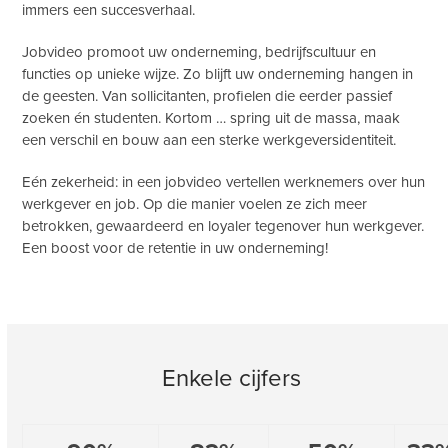
consulting-&-partners
immers een succesverhaal.
Volg ons op Instagram: @andressconsulting
Jobvideo promoot uw onderneming, bedrijfscultuur en
functies op unieke wijze. Zo blijft uw onderneming hangen in
de geesten. Van sollicitanten, profielen die eerder passief
zoeken én studenten. Kortom … spring uit de massa, maak
een verschil en bouw aan een sterke werkgeversidentiteit.
Eén zekerheid: in een jobvideo vertellen werknemers over hun
werkgever en job. Op die manier voelen ze zich meer
betrokken, gewaardeerd en loyaler tegenover hun werkgever.
Een boost voor de retentie in uw onderneming!
Enkele cijfers