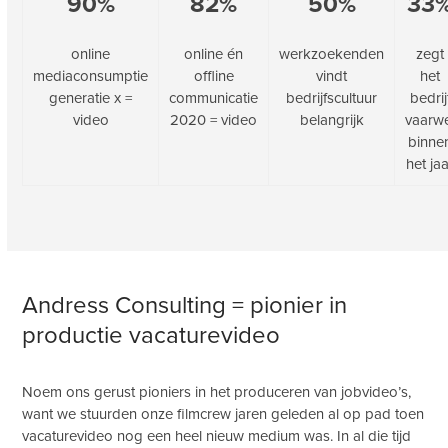
90%
82%
50%
33
online
online én
werkzoekenden
zegt
mediaconsumptie
offline
vindt
het
generatie x =
communicatie
bedrijfscultuur
bedrij
video
2020 = video
belangrijk
vaarw
binne
het ja
Andress Consulting = pionier in
productie vacaturevideo
Noem ons gerust pioniers in het produceren van jobvideo’s,
want we stuurden onze filmcrew jaren geleden al op pad toen
vacaturevideo nog een heel nieuw medium was. In al die tijd