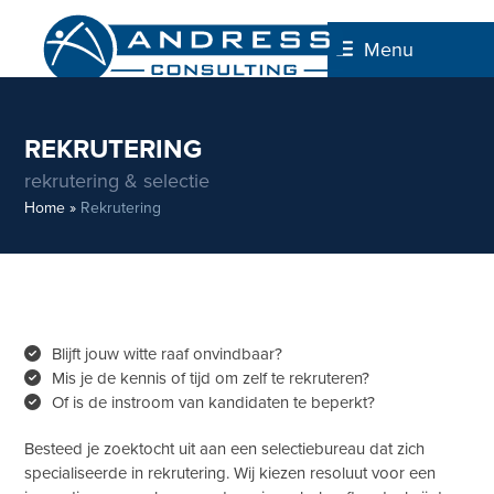
Skip
to
Menu
content
REKRUTERING
rekrutering & selectie
Home
»
Rekrutering
Blijft jouw witte raaf onvindbaar?
Mis je de kennis of tijd om zelf te rekruteren?
Of is de instroom van kandidaten te beperkt?
Besteed je zoektocht uit aan een selectiebureau dat zich
specialiseerde in rekrutering. Wij kiezen resoluut voor een