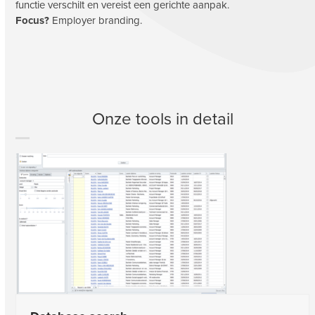
functie verschilt en vereist een gerichte aanpak.
Focus?
Employer branding.
Onze tools in detail
Use
the
left
and
right
arrow
keys
to
access
the