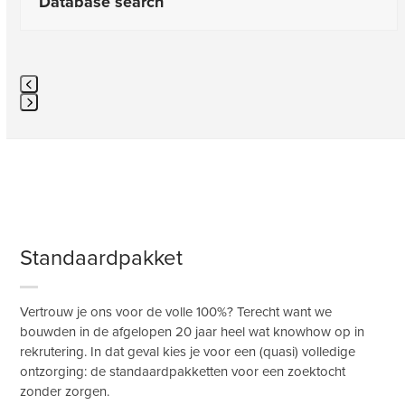
carousel
Database search
navigation
buttons
Press
escape
to
go
to
the
first
Standaardpakket
slide
Vertrouw je ons voor de volle 100%? Terecht want we
bouwden in de afgelopen 20 jaar heel wat knowhow op in
rekrutering. In dat geval kies je voor een (quasi) volledige
ontzorging: de standaardpakketten voor een zoektocht
zonder zorgen.